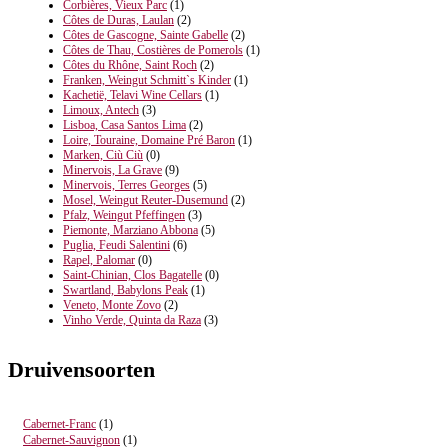
Corbières, Vieux Parc
(1)
Côtes de Duras, Laulan
(2)
Côtes de Gascogne, Sainte Gabelle
(2)
Côtes de Thau, Costières de Pomerols
(1)
Côtes du Rhône, Saint Roch
(2)
Franken, Weingut Schmitt`s Kinder
(1)
Kachetië, Telavi Wine Cellars
(1)
Limoux, Antech
(3)
Lisboa, Casa Santos Lima
(2)
Loire, Touraine, Domaine Pré Baron
(1)
Marken, Ciù Ciù
(0)
Minervois, La Grave
(9)
Minervois, Terres Georges
(5)
Mosel, Weingut Reuter-Dusemund
(2)
Pfalz, Weingut Pfeffingen
(3)
Piemonte, Marziano Abbona
(5)
Puglia, Feudi Salentini
(6)
Rapel, Palomar
(0)
Saint-Chinian, Clos Bagatelle
(0)
Swartland, Babylons Peak
(1)
Veneto, Monte Zovo
(2)
Vinho Verde, Quinta da Raza
(3)
Druivensoorten
Cabernet-Franc
(1)
Cabernet-Sauvignon
(1)