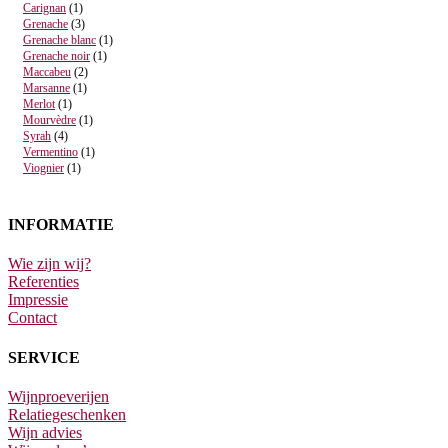
Carignan
(1)
Grenache
(3)
Grenache blanc
(1)
Grenache noir
(1)
Maccabeu
(2)
Marsanne
(1)
Merlot
(1)
Mourvèdre
(1)
Syrah
(4)
Vermentino
(1)
Viognier
(1)
INFORMATIE
Wie zijn wij?
Referenties
Impressie
Contact
SERVICE
Wijnproeverijen
Relatiegeschenken
Wijn advies