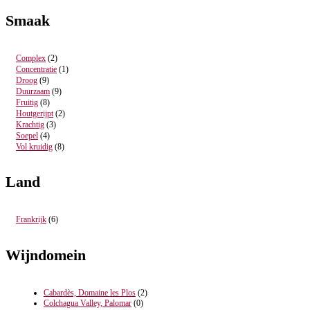
prijs
prijs
Smaak
Complex
(2)
Concentratie
(1)
Droog
(9)
Duurzaam
(9)
Fruitig
(8)
Houtgerijpt
(2)
Krachtig
(3)
Soepel
(4)
Vol kruidig
(8)
Land
Frankrijk
(6)
Wijndomein
Cabardès, Domaine les Plos
(2)
Colchagua Valley, Palomar
(0)