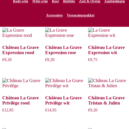
Rode wijn
Witte wijn
Rose
Bubbles
Zoet & Overig
Aanbiedingen
Minervois, La Grave
Accessoires
Verrassingspakket
Toont alle 9 resultaten
Château La Grave
Château La Grave
Château La Grave
Expression rood
Expression rose
Expression wit
€
9,20
€
9,20
€
9,75
Château La Grave
Château La Grave
Château La Grave
Privilège rood
Privilège wit
Tristan & Julien
€
12,85
€
14,95
€
9,20