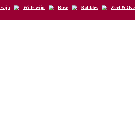
 wijn
Witte wijn
Rose
Bubbles
Zoet & Ove