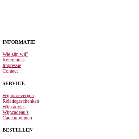
Wachtwoord vergeten?
INFORMATIE
Wie zijn wij?
Referenties
Impressie
Contact
SERVICE
Wijnproeverijen
Relatiegeschenken
Wijn advies
Wijncadeau’s
Cadeaubonnen
BESTELLEN