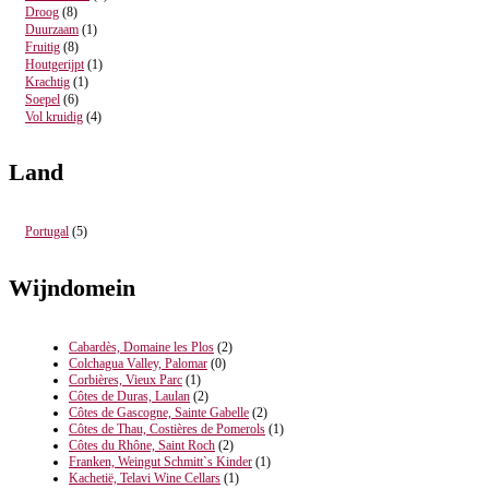
Droog
(8)
Duurzaam
(1)
Fruitig
(8)
Houtgerijpt
(1)
Krachtig
(1)
Soepel
(6)
Vol kruidig
(4)
Land
Portugal
(5)
Wijndomein
Cabardès, Domaine les Plos
(2)
Colchagua Valley, Palomar
(0)
Corbières, Vieux Parc
(1)
Côtes de Duras, Laulan
(2)
Côtes de Gascogne, Sainte Gabelle
(2)
Côtes de Thau, Costières de Pomerols
(1)
Côtes du Rhône, Saint Roch
(2)
Franken, Weingut Schmitt`s Kinder
(1)
Kachetië, Telavi Wine Cellars
(1)