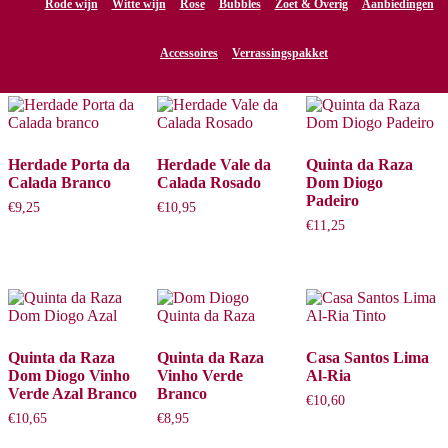
Rode wijn
Witte wijn
Rose
Bubbles
Zoet & Overig
Aanbiedingen
Portugal
Accessoires
Verrassingspakket
Toont alle 8 resultaten
Herdade Porta da
Herdade Vale da
Quinta da Raza
Calada Branco
Calada Rosado
Dom Diogo
Padeiro
€
9,25
€
10,95
€
11,25
Quinta da Raza
Quinta da Raza
Casa Santos Lima
Dom Diogo Vinho
Vinho Verde
Al-Ria
Verde Azal Branco
Branco
€
10,60
€
10,65
€
8,95