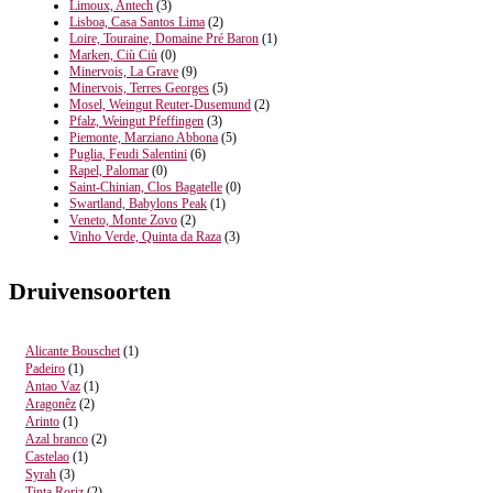
Limoux, Antech
(3)
Lisboa, Casa Santos Lima
(2)
Loire, Touraine, Domaine Pré Baron
(1)
Marken, Ciù Ciù
(0)
Minervois, La Grave
(9)
Minervois, Terres Georges
(5)
Mosel, Weingut Reuter-Dusemund
(2)
Pfalz, Weingut Pfeffingen
(3)
Piemonte, Marziano Abbona
(5)
Puglia, Feudi Salentini
(6)
Rapel, Palomar
(0)
Saint-Chinian, Clos Bagatelle
(0)
Swartland, Babylons Peak
(1)
Veneto, Monte Zovo
(2)
Vinho Verde, Quinta da Raza
(3)
Druivensoorten
Alicante Bouschet
(1)
Padeiro
(1)
Antao Vaz
(1)
Aragonêz
(2)
Arinto
(1)
Azal branco
(2)
Castelao
(1)
Syrah
(3)
Tinta Roriz
(2)