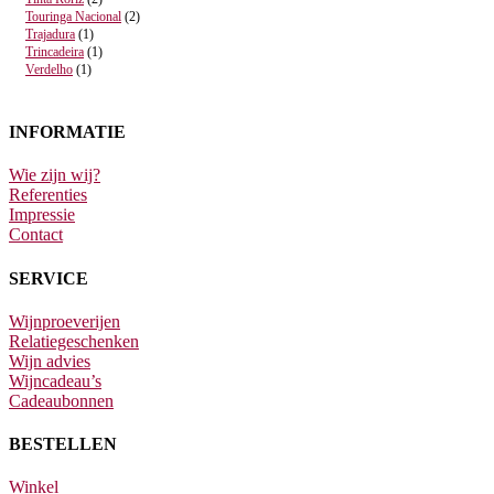
Touringa Nacional
(2)
Trajadura
(1)
Trincadeira
(1)
Verdelho
(1)
INFORMATIE
Wie zijn wij?
Referenties
Impressie
Contact
SERVICE
Wijnproeverijen
Relatiegeschenken
Wijn advies
Wijncadeau’s
Cadeaubonnen
BESTELLEN
Winkel