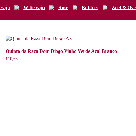
 wijn
Witte wijn
Rose
Bubbles
Zoet & Ove
Quinta da Raza Dom Diogo Vinho Verde Azal Branco
€
10,65