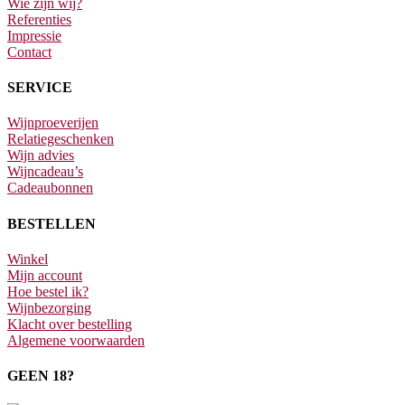
Wie zijn wij?
Referenties
Impressie
Contact
SERVICE
Wijnproeverijen
Relatiegeschenken
Wijn advies
Wijncadeau’s
Cadeaubonnen
BESTELLEN
Winkel
Mijn account
Hoe bestel ik?
Wijnbezorging
Klacht over bestelling
Algemene voorwaarden
GEEN 18?