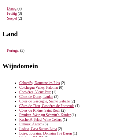
Droog
(3)
Fruitig
(3)
Soepel
(2)
Land
Portugal
(3)
Wijndomein
Cabardès, Domaine les Plos
(2)
Colchagua Valley, Palomar
(0)
Corbières, Vieux Parc
(1)
Côtes de Duras, Laulan
(2)
Côtes de Gascogne, Sainte Gabelle
(2)
Côtes de Thau, Costières de Pomerols
(1)
Côtes du Rhône, Saint Roch
(2)
Franken, Weingut Schmitt`s Kinder
(1)
Kachetië, Telavi Wine Cellars
(1)
Limoux, Antech
(3)
Lisboa, Casa Santos Lima
(2)
Loire, Touraine, Domaine Pré Baron
(1)