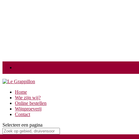
Login
Home
Wie zijn wij?
Online bestellen
Wijnproeverij
Contact
Selecteer een pagina
Home
/
Land
/
Portugal
/ Quinta da Raza