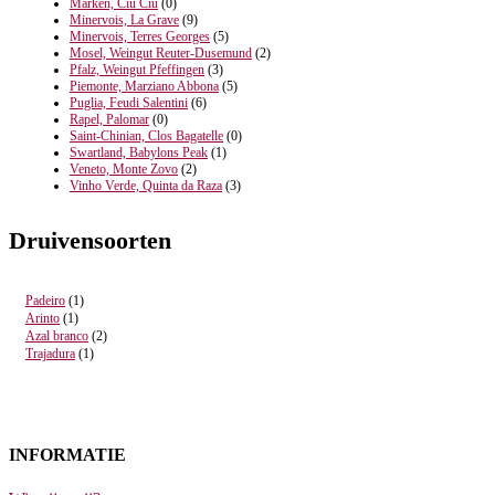
Marken, Ciù Ciù
(0)
Minervois, La Grave
(9)
Minervois, Terres Georges
(5)
Mosel, Weingut Reuter-Dusemund
(2)
Pfalz, Weingut Pfeffingen
(3)
Piemonte, Marziano Abbona
(5)
Puglia, Feudi Salentini
(6)
Rapel, Palomar
(0)
Saint-Chinian, Clos Bagatelle
(0)
Swartland, Babylons Peak
(1)
Veneto, Monte Zovo
(2)
Vinho Verde, Quinta da Raza
(3)
Druivensoorten
Padeiro
(1)
Arinto
(1)
Azal branco
(2)
Trajadura
(1)
INFORMATIE