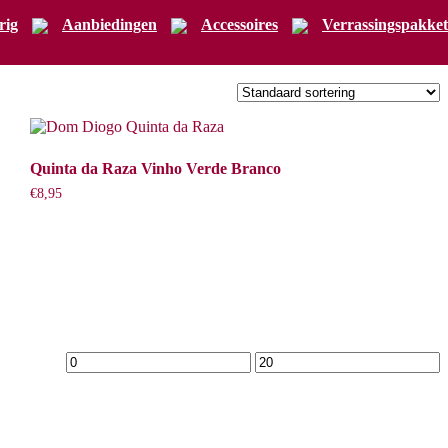
rig
Aanbiedingen
Accessoires
Verrassingspakket
Quinta da Raza Vinho Verde Branco
€
8,95
Min.
Max.
prijs
prijs