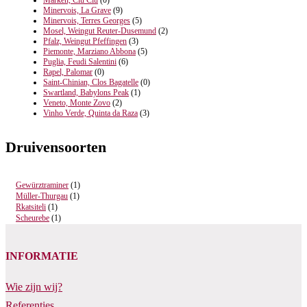
Marken, Ciù Ciù
(0)
Minervois, La Grave
(9)
Minervois, Terres Georges
(5)
Mosel, Weingut Reuter-Dusemund
(2)
Pfalz, Weingut Pfeffingen
(3)
Piemonte, Marziano Abbona
(5)
Puglia, Feudi Salentini
(6)
Rapel, Palomar
(0)
Saint-Chinian, Clos Bagatelle
(0)
Swartland, Babylons Peak
(1)
Veneto, Monte Zovo
(2)
Vinho Verde, Quinta da Raza
(3)
Druivensoorten
Gewürztraminer
(1)
Müller-Thurgau
(1)
Rkatsiteli
(1)
Scheurebe
(1)
INFORMATIE
Wie zijn wij?
Referenties