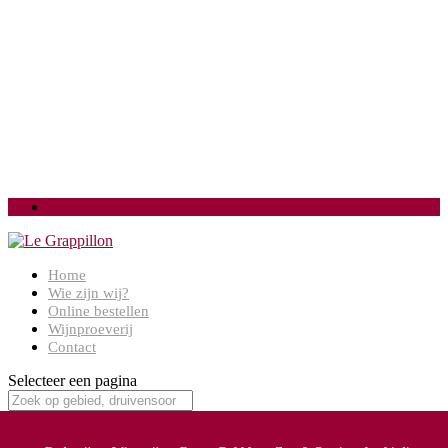
Login
Home
Wie zijn wij?
Online bestellen
Wijnproeverij
Contact
Selecteer een pagina
Home
/
Kleur / soort
/ Zoete wijn