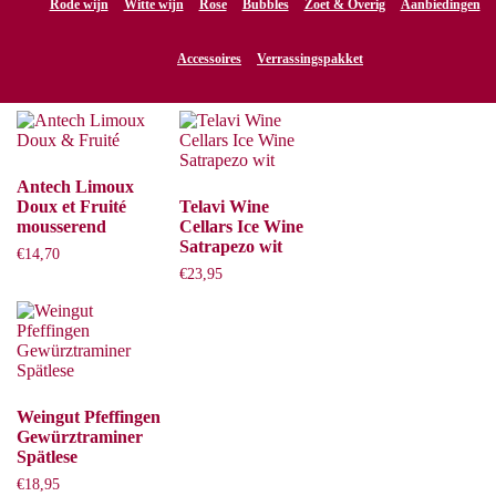
Rode wijn
Witte wijn
Rose
Bubbles
Zoet & Overig
Aanbiedingen
Zoete wijn
Accessoires
Verrassingspakket
Toont alle 7 resultaten
Antech Limoux
Doux et Fruité
Telavi Wine
mousserend
Cellars Ice Wine
Satrapezo wit
€
14,70
€
23,95
Weingut Pfeffingen
Gewürztraminer
Spätlese
€
18,95