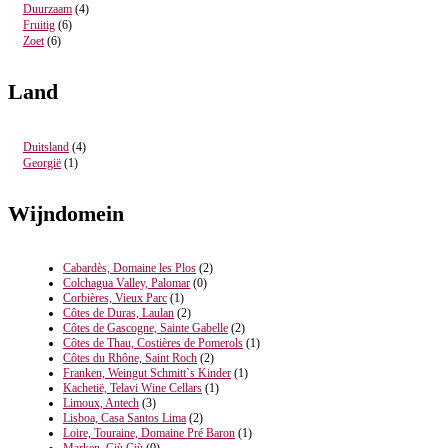
Duurzaam
(4)
Fruitig
(6)
Zoet
(6)
Land
Duitsland
(4)
Georgië
(1)
Wijndomein
Cabardès, Domaine les Plos
(2)
Colchagua Valley, Palomar
(0)
Corbières, Vieux Parc
(1)
Côtes de Duras, Laulan
(2)
Côtes de Gascogne, Sainte Gabelle
(2)
Côtes de Thau, Costières de Pomerols
(1)
Côtes du Rhône, Saint Roch
(2)
Franken, Weingut Schmitt`s Kinder
(1)
Kachetië, Telavi Wine Cellars
(1)
Limoux, Antech
(3)
Lisboa, Casa Santos Lima
(2)
Loire, Touraine, Domaine Pré Baron
(1)