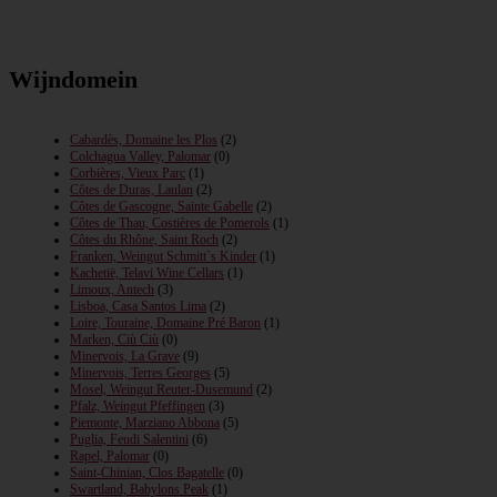
Wijndomein
Cabardès, Domaine les Plos
(2)
Colchagua Valley, Palomar
(0)
Corbières, Vieux Parc
(1)
Côtes de Duras, Laulan
(2)
Côtes de Gascogne, Sainte Gabelle
(2)
Côtes de Thau, Costières de Pomerols
(1)
Côtes du Rhône, Saint Roch
(2)
Franken, Weingut Schmitt`s Kinder
(1)
Kachetië, Telavi Wine Cellars
(1)
Limoux, Antech
(3)
Lisboa, Casa Santos Lima
(2)
Loire, Touraine, Domaine Pré Baron
(1)
Marken, Ciù Ciù
(0)
Minervois, La Grave
(9)
Minervois, Terres Georges
(5)
Mosel, Weingut Reuter-Dusemund
(2)
Pfalz, Weingut Pfeffingen
(3)
Piemonte, Marziano Abbona
(5)
Puglia, Feudi Salentini
(6)
Rapel, Palomar
(0)
Saint-Chinian, Clos Bagatelle
(0)
Swartland, Babylons Peak
(1)