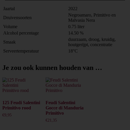
Jaartal
2022
Negroamaro, Primitivo en
Druivensoorten
Malvasia Nera
Volume
0.75 liter
Alcohol percentage
14.50 %
duurzaam, droog, kruidig,
Smaak
houtgerijpt, concentratie
Serveertemperatuur
18°C
Je zou ook kunnen houden van …
125 Feudi Salentini
Feudi Salentini
Primitivo rood
Gocce di Manduria
Primitivo
€
9,95
€
21,35