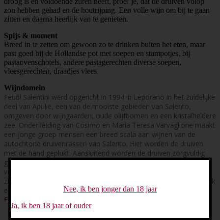
droog is en voldoende zuren heeft, proef je, dat de druiven volop
zon hebben gehad en de houtrijping. Een volle wijn om bij te gaan
zitten en daarna heerlijk van te genieten.
Spijs & moment
Breed in te zetten om gewoon zo te drinken buiten het eten, maar
past goed bij de Hollandse pot met soepen en stampotjes, bij
pastaovenschotels, andere pastagerechten diverse soepen,
vleesgerechten, draadjes vlees.
Wijndomein
Feudi Salentini werd opgericht in 1994 in Leporano in het zuidelijke
deel van Apulië, een van de mooiste gebieden van Salento,
omgeven door wijngaarden, oude olijfbomen en een kristalheldere
zee. Onder leiding van Cosimo en Maria Teresa Varvaglione maakt
een jonge groep mensen een breed scala aan wijnen van de
autochtone druivenrassen van Salento.
Hier worden de druiven
met de hand geplukt. Aansluitend worden de druiven zorgvuldig
geselecteerd, in kleine kistjes gelegd en naar de wijnkelder
vervoerd.
De aroma’s van de wijnen uit Salento onderscheiden
zich van de rest van het land en maken de Salentijnse wijnen uniek
Nee, ik ben jonger dan 18 jaar
en speciaal.
duurzaam, droog, kruidig, houtgerijpt, concentratie.
FeudiSalentini.com
Ja, ik ben 18 jaar of ouder