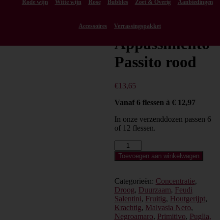
Rode wijn
Witte wijn
Rose
Bubbles
Feudi
Zoet & Overig
Aanbiedingen
Salentino
Accessoires
Verrassingspakket
Appassimento
Passito rood
€
13,65
Vanaf 6 flessen à € 12,97
In onze verzenddozen passen 6
of 12 flessen.
Feudi
Salentino
Toevoegen aan winkelwagen
Appassimento
Passito
rood
Categorieën:
Concentratie
,
aantal
Droog
,
Duurzaam
,
Feudi
Salentini
,
Fruitig
,
Houtgerijpt
,
Krachtig
,
Malvasia Nero
,
Negroamaro
,
Primitivo
,
Puglia,