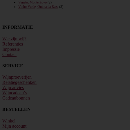
Veneto, Monte Zovo
(2)
Vinho Verde, Quinta da Raza
(3)
INFORMATIE
Wie zijn wij?
Referenties
Impressie
Contact
SERVICE
Wijnproeverijen
Relatiegeschenken
Wijn advies
Wijncadeau’s
Cadeaubonnen
BESTELLEN
Winkel
Mijn account