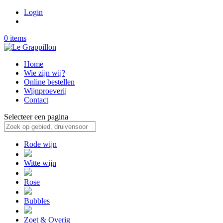
Login
0 items
Home
Wie zijn wij?
Online bestellen
Wijnproeverij
Contact
Selecteer een pagina
Rode wijn
Witte wijn
Rose
Bubbles
Zoet & Overig