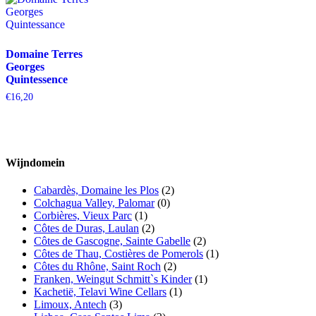
Domaine Terres
Georges
Quintessence
€
16,20
Wijndomein
Cabardès, Domaine les Plos
(2)
Colchagua Valley, Palomar
(0)
Corbières, Vieux Parc
(1)
Côtes de Duras, Laulan
(2)
Côtes de Gascogne, Sainte Gabelle
(2)
Côtes de Thau, Costières de Pomerols
(1)
Côtes du Rhône, Saint Roch
(2)
Franken, Weingut Schmitt`s Kinder
(1)
Kachetië, Telavi Wine Cellars
(1)
Limoux, Antech
(3)