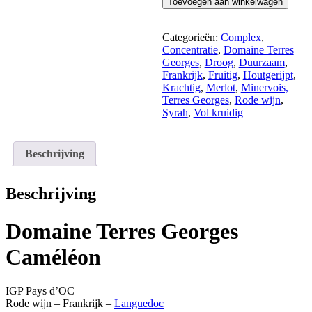
Toevoegen aan winkelwagen
Georges
Caméléon
aantal
Categorieën:
Complex
,
Concentratie
,
Domaine Terres
Georges
,
Droog
,
Duurzaam
,
Frankrijk
,
Fruitig
,
Houtgerijpt
,
Krachtig
,
Merlot
,
Minervois,
Terres Georges
,
Rode wijn
,
Syrah
,
Vol kruidig
Beschrijving
Beschrijving
Domaine Terres Georges
Caméléon
IGP Pays d’OC
Rode wijn – Frankrijk –
Languedoc