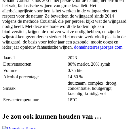
Roland Coustal sinds 2001 met passie voor de natuur, het terroir en
het vak, fantastische wijnen van grote kwaliteit. Het
allerbelangrijkste voor hen is het werken in de wijngaarden met
respect voor de natuur. Ze bewerken de wijngaard sinds 2014
volgens de methode Cousinié, die per perceel kijkt wat de wijngaard
nodig heeft. Met deze methode wordt de bodem rijk aan
biodiversiteit, krijgen de druiven wat ze nodig hebben, en zijn de
wijnstokken gezonder en sterker. Het meeste werk vindt plaats in de
wijngaard, de basis voor ieder jaar een gezonde, mooie oogst en
ieder jaar opnieuw fantastische wijnen.
domaineterresgeorges.com
Jaartal
2023
Druivensoorten
80% merlot, 20% syrah
Volume
0.75 liter
Alcohol percentage
14.50 %
duurzaam, complex, droog,
Smaak
concentratie, houtgerijpt,
krachtig, kruidig, vol
Serveertemperatuur
18°C
Je zou ook kunnen houden van …