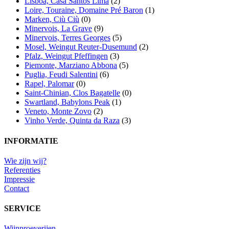
Lisboa, Casa Santos Lima
(2)
Loire, Touraine, Domaine Pré Baron
(1)
Marken, Ciù Ciù
(0)
Minervois, La Grave
(9)
Minervois, Terres Georges
(5)
Mosel, Weingut Reuter-Dusemund
(2)
Pfalz, Weingut Pfeffingen
(3)
Piemonte, Marziano Abbona
(5)
Puglia, Feudi Salentini
(6)
Rapel, Palomar
(0)
Saint-Chinian, Clos Bagatelle
(0)
Swartland, Babylons Peak
(1)
Veneto, Monte Zovo
(2)
Vinho Verde, Quinta da Raza
(3)
INFORMATIE
Wie zijn wij?
Referenties
Impressie
Contact
SERVICE
Wijnproeverijen