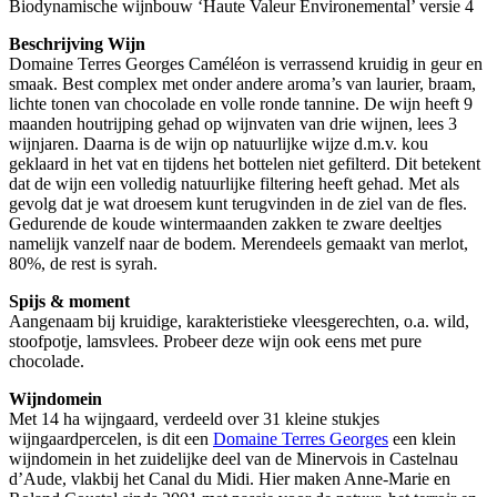
Biodynamische wijnbouw ‘Haute Valeur Environemental’ versie 4
Beschrijving Wijn
Domaine Terres Georges Caméléon is verrassend kruidig in geur en
smaak. Best complex met onder andere aroma’s van laurier, braam,
lichte tonen van chocolade en volle ronde tannine. De wijn heeft 9
maanden houtrijping gehad op wijnvaten van drie wijnen, lees 3
wijnjaren. Daarna is de wijn op natuurlijke wijze d.m.v. kou
geklaard in het vat en tijdens het bottelen niet gefilterd. Dit betekent
dat de wijn een volledig natuurlijke filtering heeft gehad. Met als
gevolg dat je wat droesem kunt terugvinden in de ziel van de fles.
Gedurende de koude wintermaanden zakken te zware deeltjes
namelijk vanzelf naar de bodem. Merendeels gemaakt van merlot,
80%, de rest is syrah.
Spijs & moment
Aangenaam bij kruidige, karakteristieke vleesgerechten, o.a. wild,
stoofpotje, lamsvlees. Probeer deze wijn ook eens met pure
chocolade.
Wijndomein
Met 14 ha wijngaard, verdeeld over 31 kleine stukjes
wijngaardpercelen, is dit een
Domaine Terres Georges
een klein
wijndomein in het zuidelijke deel van de Minervois in Castelnau
d’Aude, vlakbij het Canal du Midi. Hier maken Anne-Marie en