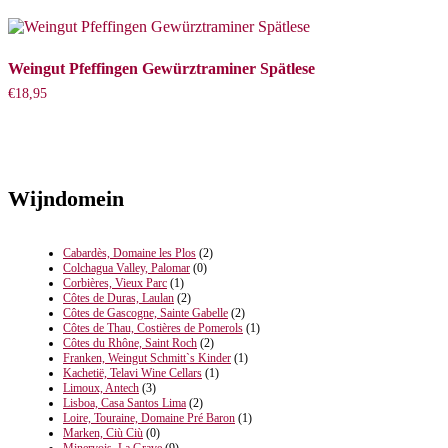
Weingut Pfeffingen Gewürztraminer Spätlese
€
18,95
Wijndomein
Cabardès, Domaine les Plos
(2)
Colchagua Valley, Palomar
(0)
Corbières, Vieux Parc
(1)
Côtes de Duras, Laulan
(2)
Côtes de Gascogne, Sainte Gabelle
(2)
Côtes de Thau, Costières de Pomerols
(1)
Côtes du Rhône, Saint Roch
(2)
Franken, Weingut Schmitt`s Kinder
(1)
Kachetië, Telavi Wine Cellars
(1)
Limoux, Antech
(3)
Lisboa, Casa Santos Lima
(2)
Loire, Touraine, Domaine Pré Baron
(1)
Marken, Ciù Ciù
(0)
Minervois, La Grave
(9)