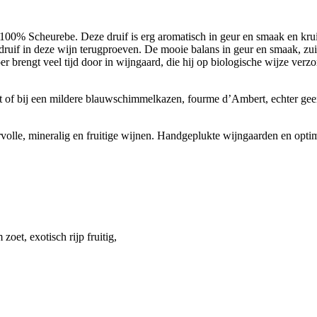
100% Scheurebe. Deze druif is erg aromatisch in geur en smaak en kru
e druif in deze wijn terugproeven. De mooie balans in geur en smaak, zu
brengt veel tijd door in wijngaard, die hij op biologische wijze verzo
it of bij een mildere blauwschimmelkazen, fourme d’Ambert, echter geen r
volle, mineralig en fruitige wijnen. Handgeplukte wijngaarden en opti
zoet, exotisch rijp fruitig,