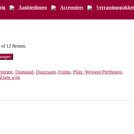
rig
Aanbiedingen
Accessoires
Verrassingspakket
ingen Scheurebe Spätlese
of 12 flessen.
lwagen
ntratie
,
Duitsland
,
Duurzaam
,
Fruitig
,
Pfalz, Weingut Pfeffingen
,
Zoete wijn