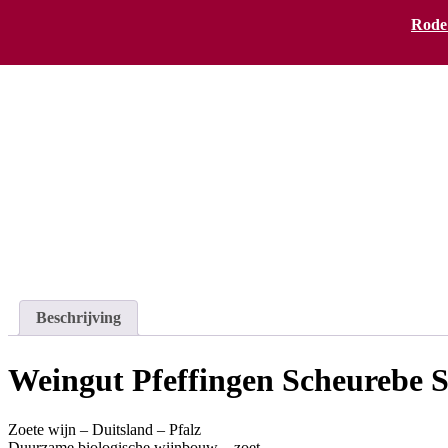
Rode
Beschrijving
Weingut Pfeffingen Scheurebe S
Zoete wijn – Duitsland – Pfalz
Duurzame biologische wijnbouw – zoet