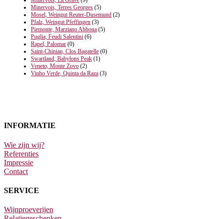
Minervois, Terres Georges
(5)
Mosel, Weingut Reuter-Dusemund
(2)
Pfalz, Weingut Pfeffingen
(3)
Piemonte, Marziano Abbona
(5)
Puglia, Feudi Salentini
(6)
Rapel, Palomar
(0)
Saint-Chinian, Clos Bagatelle
(0)
Swartland, Babylons Peak
(1)
Veneto, Monte Zovo
(2)
Vinho Verde, Quinta da Raza
(3)
INFORMATIE
Wie zijn wij?
Referenties
Impressie
Contact
SERVICE
Wijnproeverijen
Relatiegeschenken