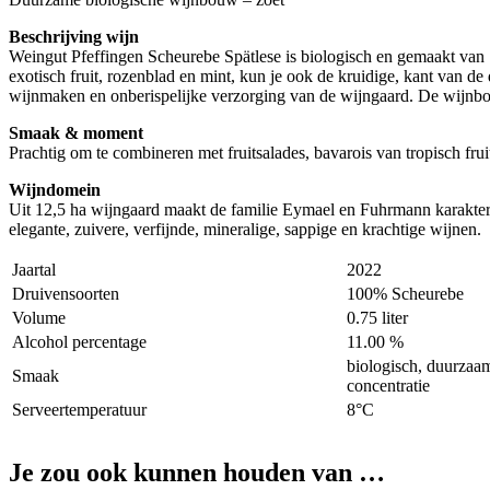
Beschrijving wijn
Weingut Pfeffingen Scheurebe Spätlese is biologisch en gemaakt van 
exotisch fruit, rozenblad en mint, kun je ook de kruidige, kant van d
wijnmaken en onberispelijke verzorging van de wijngaard. De wijnboer 
Smaak & moment
Prachtig om te combineren met fruitsalades, bavarois van tropisch fru
Wijndomein
Uit 12,5 ha wijngaard maakt de familie Eymael en Fuhrmann karakter
elegante, zuivere, verfijnde, mineralige, sappige en krachtige wijnen.
Jaartal
2022
Druivensoorten
100% Scheurebe
Volume
0.75 liter
Alcohol percentage
11.00 %
biologisch, duurzaam 
Smaak
concentratie
Serveertemperatuur
8°C
Je zou ook kunnen houden van …