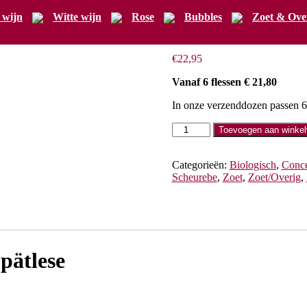
 wijn
Witte wijn
Rose
Bubbles
Zoet & Ove
Weingut Pfeff
€
22,95
Vanaf 6 flessen € 21,80
In onze verzenddozen passen 6 
Weingut
Toevoegen aan winke
Pfeffingen
Scheurebe
Spätlese
Categorieën:
Biologisch
,
Conce
aantal
Scheurebe
,
Zoet
,
Zoet/Overig
,
pätlese