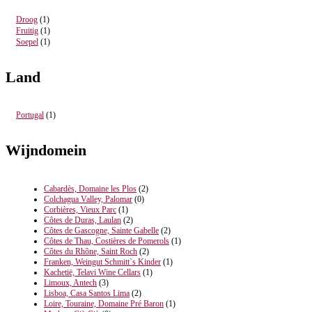
Droog
(1)
Fruitig
(1)
Soepel
(1)
Land
Portugal
(1)
Wijndomein
Cabardès, Domaine les Plos
(2)
Colchagua Valley, Palomar
(0)
Corbières, Vieux Parc
(1)
Côtes de Duras, Laulan
(2)
Côtes de Gascogne, Sainte Gabelle
(2)
Côtes de Thau, Costières de Pomerols
(1)
Côtes du Rhône, Saint Roch
(2)
Franken, Weingut Schmitt`s Kinder
(1)
Kachetië, Telavi Wine Cellars
(1)
Limoux, Antech
(3)
Lisboa, Casa Santos Lima
(2)
Loire, Touraine, Domaine Pré Baron
(1)