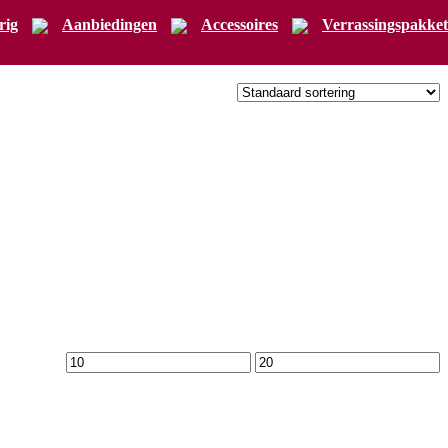
rig
Aanbiedingen
Accessoires
Verrassingspakket
Min.
Max.
prijs
prijs