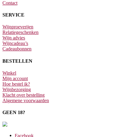
Contact
SERVICE
Wijnproeverijen
Relatiegeschenken
Wijn advies
Wijncadeau’s
Cadeaubonnen
BESTELLEN
Winkel
Mijn account
Hoe bestel ik?
Wijnbezorging
Klacht over bestelling
Algemene voorwaarden
GEEN 18?
Facebook