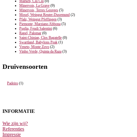
Marken, Ciù Ciù
(0)
Minervois, La Grave
(9)
Minervois, Terres Georges
(5)
Mosel, Weingut Reuter-Dusemund
(2)
Pfalz, Weingut Pfeffingen
(3)
Piemonte, Marziano Abbona
(5)
Puglia, Feudi Salentini
(6)
Rapel, Palomar
(0)
Saint-Chinian, Clos Bagatelle
(0)
Swartland, Babylons Peak
(1)
Veneto, Monte Zovo
(2)
Vinho Verde, Quinta da Raza
(3)
Druivensoorten
Padeiro
(1)
INFORMATIE
Wie zijn wij?
Referenties
Impressie