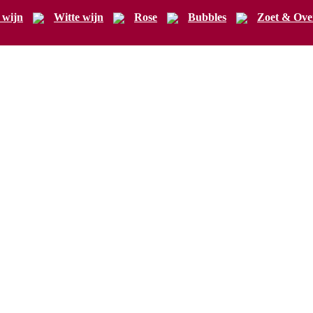
 wijn
Witte wijn
Rose
Bubbles
Zoet & Ove