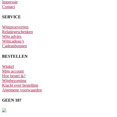
Impressie
Contact
SERVICE
Wijnproeverijen
Relatiegeschenken
Wijn advies
Wijncadeau’s
Cadeaubonnen
BESTELLEN
Winkel
Mijn account
Hoe bestel ik?
Wijnbezorging
Klacht over bestelling
Algemene voorwaarden
GEEN 18?