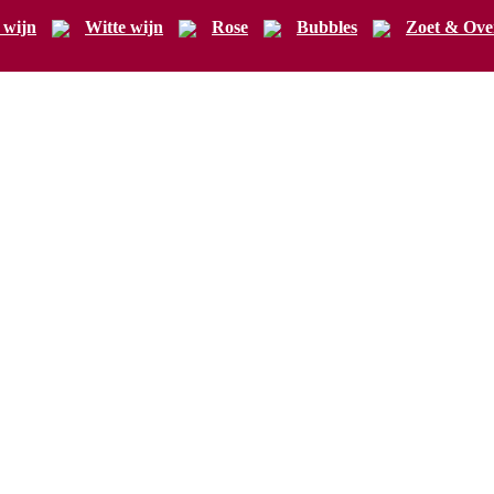
 wijn
Witte wijn
Rose
Bubbles
Zoet & Ove