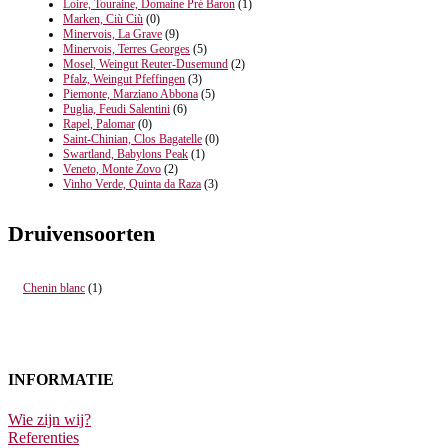
Loire, Touraine, Domaine Pré Baron
(1)
Marken, Ciù Ciù
(0)
Minervois, La Grave
(9)
Minervois, Terres Georges
(5)
Mosel, Weingut Reuter-Dusemund
(2)
Pfalz, Weingut Pfeffingen
(3)
Piemonte, Marziano Abbona
(5)
Puglia, Feudi Salentini
(6)
Rapel, Palomar
(0)
Saint-Chinian, Clos Bagatelle
(0)
Swartland, Babylons Peak
(1)
Veneto, Monte Zovo
(2)
Vinho Verde, Quinta da Raza
(3)
Druivensoorten
Chenin blanc
(1)
INFORMATIE
Wie zijn wij?
Referenties