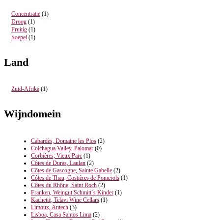
Concentratie
(1)
Droog
(1)
Fruitig
(1)
Soepel
(1)
Land
Zuid-Afrika
(1)
Wijndomein
Cabardès, Domaine les Plos
(2)
Colchagua Valley, Palomar
(0)
Corbières, Vieux Parc
(1)
Côtes de Duras, Laulan
(2)
Côtes de Gascogne, Sainte Gabelle
(2)
Côtes de Thau, Costières de Pomerols
(1)
Côtes du Rhône, Saint Roch
(2)
Franken, Weingut Schmitt`s Kinder
(1)
Kachetië, Telavi Wine Cellars
(1)
Limoux, Antech
(3)
Lisboa, Casa Santos Lima
(2)