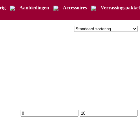
rig
Aanbiedingen
Accessoires
Verrassingspakket
Min.
Max.
prijs
prijs