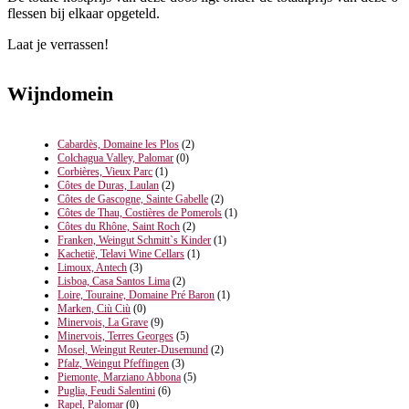
flessen bij elkaar opgeteld.
Laat je verrassen!
Wijndomein
Cabardès, Domaine les Plos
(2)
Colchagua Valley, Palomar
(0)
Corbières, Vieux Parc
(1)
Côtes de Duras, Laulan
(2)
Côtes de Gascogne, Sainte Gabelle
(2)
Côtes de Thau, Costières de Pomerols
(1)
Côtes du Rhône, Saint Roch
(2)
Franken, Weingut Schmitt`s Kinder
(1)
Kachetië, Telavi Wine Cellars
(1)
Limoux, Antech
(3)
Lisboa, Casa Santos Lima
(2)
Loire, Touraine, Domaine Pré Baron
(1)
Marken, Ciù Ciù
(0)
Minervois, La Grave
(9)
Minervois, Terres Georges
(5)
Mosel, Weingut Reuter-Dusemund
(2)
Pfalz, Weingut Pfeffingen
(3)
Piemonte, Marziano Abbona
(5)
Puglia, Feudi Salentini
(6)
Rapel, Palomar
(0)