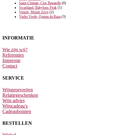
Saint-Chinian, Clos Bagatelle
(0)
Swartland, Babylons Peak
(1)
Veneto, Monte Zovo
(2)
Vinho Verde, Quinta da Raza
(3)
INFORMATIE
Wie zijn wij?
Referenties
Impressie
Contact
SERVICE
Wijnproeverijen
Relatiegeschenken
Wijn advies
Wijncadeau’s
Cadeaubonnen
BESTELLEN
Winkel