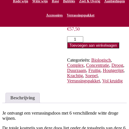
Rode wijn
Witte wijn
Rose
Bubbles
6 flessen witte
Zoet & Overig
Aanbiedingen
droge wijn
Accessoires
Verrassingspakket
€
57,50
6
flessen
Toevoegen aan winkelwagen
witte
droge
wijn
Categorieën:
Biologisch
,
aantal
Complex
,
Concentratie
,
Droog
,
Duurzaam
,
Fruitig
,
Houtgerijpt
,
Krachtig
,
Soepel
,
Verrassingspakket
,
Vol kruidig
Beschrijving
Je ontvangt een verrassingsdoos met 6 verschillende witte droge
wijnen.
De totale kostprijs van deze doos ligt onder de totaalprijs van deze 6