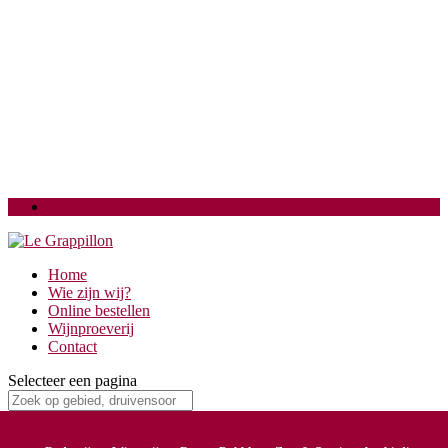
Login
Home
Wie zijn wij?
Online bestellen
Wijnproeverij
Contact
Selecteer een pagina
Home
/
Druivensoorten
/ Riesling