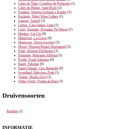
Côtes de Thau, Costières de Pomerols
(1)
Côtes du Rhône, Saint Roch
(2)
Franken, Weingut Schmitt`s Kinder
(1)
Kachetië, Telavi Wine Cellars
(1)
Limoux, Antech
(3)
Lisboa, Casa Santos Lima
(2)
Loire, Touraine, Domaine Pré Baron
(1)
Marken, Ciù Ciù
(0)
Minervois, La Grave
(9)
Minervois, Terres Georges
(5)
Mosel, Weingut Reuter-Dusemund
(2)
Pfalz, Weingut Pfeffingen
(3)
Piemonte, Marziano Abbona
(5)
Puglia, Feudi Salentini
(6)
Rapel, Palomar
(0)
Saint-Chinian, Clos Bagatelle
(0)
Swartland, Babylons Peak
(1)
Veneto, Monte Zovo
(2)
Vinho Verde, Quinta da Raza
(3)
Druivensoorten
Riesling
(1)
INFORMATIE