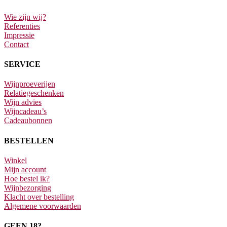
Wie zijn wij?
Referenties
Impressie
Contact
SERVICE
Wijnproeverijen
Relatiegeschenken
Wijn advies
Wijncadeau’s
Cadeaubonnen
BESTELLEN
Winkel
Mijn account
Hoe bestel ik?
Wijnbezorging
Klacht over bestelling
Algemene voorwaarden
GEEN 18?