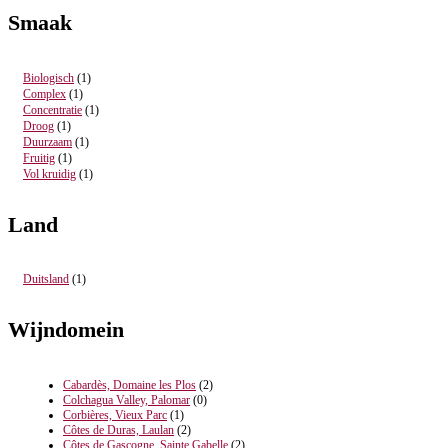
Smaak
Biologisch
(1)
Complex
(1)
Concentratie
(1)
Droog
(1)
Duurzaam
(1)
Fruitig
(1)
Vol kruidig
(1)
Land
Duitsland
(1)
Wijndomein
Cabardès, Domaine les Plos
(2)
Colchagua Valley, Palomar
(0)
Corbières, Vieux Parc
(1)
Côtes de Duras, Laulan
(2)
Côtes de Gascogne, Sainte Gabelle
(2)