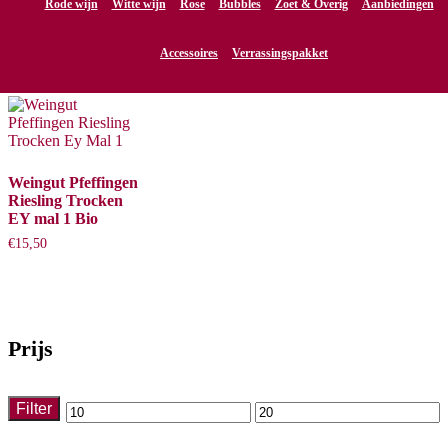
Rode wijn
Witte wijn
Rose
Bubbles
Zoet & Overig
Aanbiedingen
Riesling
Accessoires
Verrassingspakket
Enig resultaat
Weingut Pfeffingen
Riesling Trocken
EY mal 1 Bio
€
15,50
Prijs
Filter
Min.
Max.
prijs
prijs