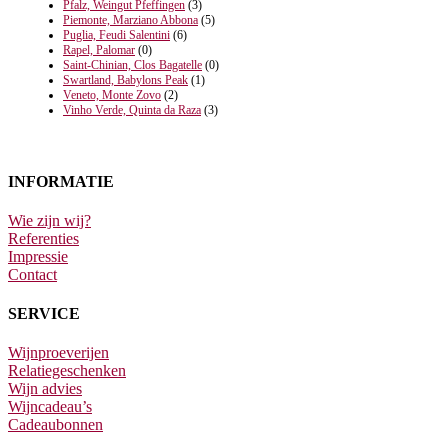
Pfalz, Weingut Pfeffingen
(3)
Piemonte, Marziano Abbona
(5)
Puglia, Feudi Salentini
(6)
Rapel, Palomar
(0)
Saint-Chinian, Clos Bagatelle
(0)
Swartland, Babylons Peak
(1)
Veneto, Monte Zovo
(2)
Vinho Verde, Quinta da Raza
(3)
INFORMATIE
Wie zijn wij?
Referenties
Impressie
Contact
SERVICE
Wijnproeverijen
Relatiegeschenken
Wijn advies
Wijncadeau’s
Cadeaubonnen