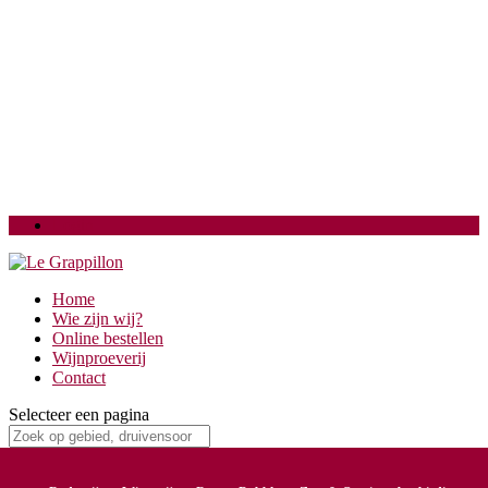
Login
Home
Wie zijn wij?
Online bestellen
Wijnproeverij
Contact
Selecteer een pagina
Home
/
Druivensoorten
/ Pinot noir