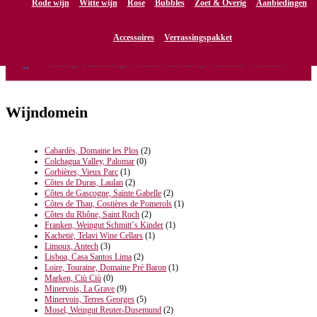
Rode wijn
Witte wijn
Rose
Bubbles
Zoet & Overig
Aanbiedingen
Pinot noir
Accessoires
Verrassingspakket
Geen producten gevonden die aan je selectie voldoen.
Wijndomein
Cabardès, Domaine les Plos
(2)
Colchagua Valley, Palomar
(0)
Corbières, Vieux Parc
(1)
Côtes de Duras, Laulan
(2)
Côtes de Gascogne, Sainte Gabelle
(2)
Côtes de Thau, Costières de Pomerols
(1)
Côtes du Rhône, Saint Roch
(2)
Franken, Weingut Schmitt`s Kinder
(1)
Kachetië, Telavi Wine Cellars
(1)
Limoux, Antech
(3)
Lisboa, Casa Santos Lima
(2)
Loire, Touraine, Domaine Pré Baron
(1)
Marken, Ciù Ciù
(0)
Minervois, La Grave
(9)
Minervois, Terres Georges
(5)
Mosel, Weingut Reuter-Dusemund
(2)