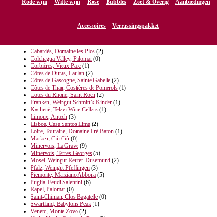
Rode wijn
Witte wijn
Rose
Bubbles
Zoet & Overig
Aanbiedingen
Wijndomein
Accessoires
Verrassingspakket
Cabardès, Domaine les Plos
(2)
Colchagua Valley, Palomar
(0)
Corbières, Vieux Parc
(1)
Côtes de Duras, Laulan
(2)
Côtes de Gascogne, Sainte Gabelle
(2)
Côtes de Thau, Costières de Pomerols
(1)
Côtes du Rhône, Saint Roch
(2)
Franken, Weingut Schmitt`s Kinder
(1)
Kachetië, Telavi Wine Cellars
(1)
Limoux, Antech
(3)
Lisboa, Casa Santos Lima
(2)
Loire, Touraine, Domaine Pré Baron
(1)
Marken, Ciù Ciù
(0)
Minervois, La Grave
(9)
Minervois, Terres Georges
(5)
Mosel, Weingut Reuter-Dusemund
(2)
Pfalz, Weingut Pfeffingen
(3)
Piemonte, Marziano Abbona
(5)
Puglia, Feudi Salentini
(6)
Rapel, Palomar
(0)
Saint-Chinian, Clos Bagatelle
(0)
Swartland, Babylons Peak
(1)
Veneto, Monte Zovo
(2)