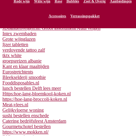
Rode wijn
Witte wijn
Rose
Bubbles
Zoet & Overig
Aanbiedingen
fantini wijn
Accessoires
Verrassingspakket
zware palletstelling
poller
JDbandenvelgen.nl: Groot assortiment Audi velgen
Intex zwembaden
Grote wijnglazen
Ijzer tabletten
verdovende tattoo zalf
tktx white
groepsreizen albanie
Kant en klaar maaltijden
Eurostretchtents
Bleekselderij smoothie
Fooddisposables.nl
lunch bestellen Delft lees meer
Https:hoe-lang-bloemkool-koken.nl
https://hoe-lang-broccoli-koken.nl
Meat-vlees.nl
Gelijkvloerse woning
sushi bestellen enschede
Catering bedrijfsfeest Amsterdam
Gourmetschotel bestellen
https://www.mokken.nl/