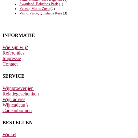
Swartland, Babylons Peak
(1)
Veneto, Monte Zovo
(2)
Vinho Verde, Quinta da Raza
(3)
INFORMATIE
Wie zijn wij?
Referenties
Impressie
Contact
SERVICE
Wijnproeverijen
Relatiegeschenken
Wijn advies
Wijncadeau’s
Cadeaubonnen
BESTELLEN
Winkel