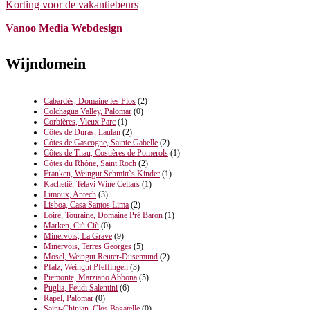
Korting voor de vakantiebeurs
Vanoo Media Webdesign
Wijndomein
Cabardès, Domaine les Plos
(2)
Colchagua Valley, Palomar
(0)
Corbières, Vieux Parc
(1)
Côtes de Duras, Laulan
(2)
Côtes de Gascogne, Sainte Gabelle
(2)
Côtes de Thau, Costières de Pomerols
(1)
Côtes du Rhône, Saint Roch
(2)
Franken, Weingut Schmitt`s Kinder
(1)
Kachetië, Telavi Wine Cellars
(1)
Limoux, Antech
(3)
Lisboa, Casa Santos Lima
(2)
Loire, Touraine, Domaine Pré Baron
(1)
Marken, Ciù Ciù
(0)
Minervois, La Grave
(9)
Minervois, Terres Georges
(5)
Mosel, Weingut Reuter-Dusemund
(2)
Pfalz, Weingut Pfeffingen
(3)
Piemonte, Marziano Abbona
(5)
Puglia, Feudi Salentini
(6)
Rapel, Palomar
(0)
Saint-Chinian, Clos Bagatelle
(0)