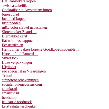
BIC aanstekers kopen
Twistea zakelijk
Cocktailbar in Amsterdam huren
bureaublad
luchtbed kopen
luchtbedden
m&c color sleutel nabestellen
Slotenmaker Zaandam
Bierpakket kerst
flat white vs cappucino
Feestartikelen
Hamburger bakjes kopen? Goedkopedisposable.nl
Korean food Rotterdam
Smart lock
Luxe verpakkingen
Highbeer
seo specialist in Vlaardingen
Tritt.nl
strandtent scheveningen
socialehygienecursus.com
tatanka.nl
smartific.nl
headshop.nl
italiaanse foodtruck
kerst relatiegeschenken