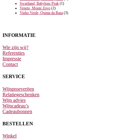
Swartland, Babylons Peak
(1)
Veneto, Monte Zovo
(2)
Vinho Verde, Quinta da Raza
(3)
INFORMATIE
Wie zijn wij?
Referenties
Impressie
Contact
SERVICE
Wijnproeverijen
Relatiegeschenken
Wijn advies
Wijncadeau’s
Cadeaubonnen
BESTELLEN
Winkel