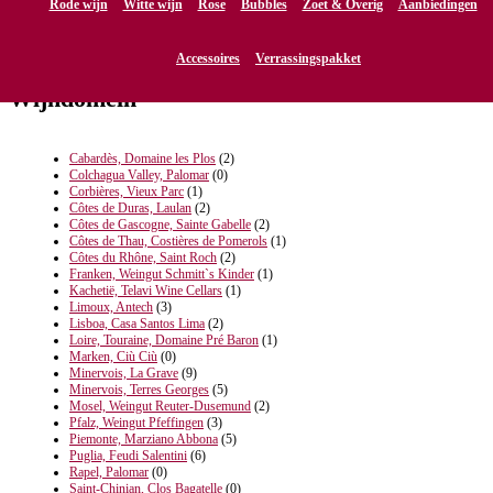
Rode wijn
Witte wijn
Rose
Bubbles
Zoet & Overig
Aanbiedingen
Accessoires
Verrassingspakket
Wijndomein
Cabardès, Domaine les Plos
(2)
Colchagua Valley, Palomar
(0)
Corbières, Vieux Parc
(1)
Côtes de Duras, Laulan
(2)
Côtes de Gascogne, Sainte Gabelle
(2)
Côtes de Thau, Costières de Pomerols
(1)
Côtes du Rhône, Saint Roch
(2)
Franken, Weingut Schmitt`s Kinder
(1)
Kachetië, Telavi Wine Cellars
(1)
Limoux, Antech
(3)
Lisboa, Casa Santos Lima
(2)
Loire, Touraine, Domaine Pré Baron
(1)
Marken, Ciù Ciù
(0)
Minervois, La Grave
(9)
Minervois, Terres Georges
(5)
Mosel, Weingut Reuter-Dusemund
(2)
Pfalz, Weingut Pfeffingen
(3)
Piemonte, Marziano Abbona
(5)
Puglia, Feudi Salentini
(6)
Rapel, Palomar
(0)
Saint-Chinian, Clos Bagatelle
(0)