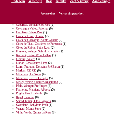
Rode wijn
Witte wijn
Rose
Bubbles
Zoet & Overig
Aanbiedingen
Wijndomein
Accessoires
Verrassingspakket
Cabardès, Domaine les Plos
(2)
Colchagua Valley, Palomar
(0)
Corbières, Vieux Parc
(1)
Côtes de Duras, Laulan
(2)
Côtes de Gascogne, Sainte Gabelle
(2)
Côtes de Thau, Costières de Pomerols
(1)
Côtes du Rhône, Saint Roch
(2)
Franken, Weingut Schmitt`s Kinder
(1)
Kachetië, Telavi Wine Cellars
(1)
Limoux, Antech
(3)
Lisboa, Casa Santos Lima
(2)
Loire, Touraine, Domaine Pré Baron
(1)
Marken, Ciù Ciù
(0)
Minervois, La Grave
(9)
Minervois, Terres Georges
(5)
Mosel, Weingut Reuter-Dusemund
(2)
Pfalz, Weingut Pfeffingen
(3)
Piemonte, Marziano Abbona
(5)
Puglia, Feudi Salentini
(6)
Rapel, Palomar
(0)
Saint-Chinian, Clos Bagatelle
(0)
Swartland, Babylons Peak
(1)
Veneto, Monte Zovo
(2)
Vinho Verde, Quinta da Raza
(3)