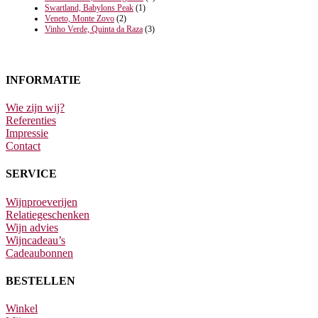
Swartland, Babylons Peak
(1)
Veneto, Monte Zovo
(2)
Vinho Verde, Quinta da Raza
(3)
INFORMATIE
Wie zijn wij?
Referenties
Impressie
Contact
SERVICE
Wijnproeverijen
Relatiegeschenken
Wijn advies
Wijncadeau’s
Cadeaubonnen
BESTELLEN
Winkel