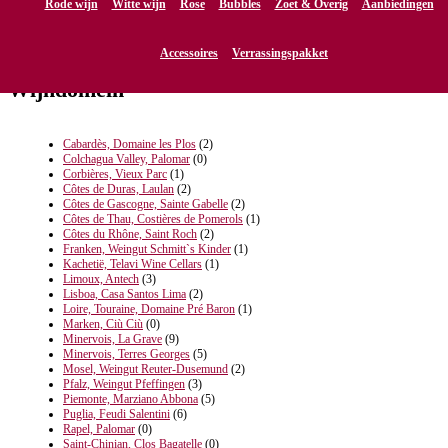
Rode wijn
Witte wijn
Rose
Bubbles
Zoet & Overig
Aanbiedingen
Accessoires
Verrassingspakket
Wijndomein
Cabardès, Domaine les Plos
(2)
Colchagua Valley, Palomar
(0)
Corbières, Vieux Parc
(1)
Côtes de Duras, Laulan
(2)
Côtes de Gascogne, Sainte Gabelle
(2)
Côtes de Thau, Costières de Pomerols
(1)
Côtes du Rhône, Saint Roch
(2)
Franken, Weingut Schmitt`s Kinder
(1)
Kachetië, Telavi Wine Cellars
(1)
Limoux, Antech
(3)
Lisboa, Casa Santos Lima
(2)
Loire, Touraine, Domaine Pré Baron
(1)
Marken, Ciù Ciù
(0)
Minervois, La Grave
(9)
Minervois, Terres Georges
(5)
Mosel, Weingut Reuter-Dusemund
(2)
Pfalz, Weingut Pfeffingen
(3)
Piemonte, Marziano Abbona
(5)
Puglia, Feudi Salentini
(6)
Rapel, Palomar
(0)
Saint-Chinian, Clos Bagatelle
(0)