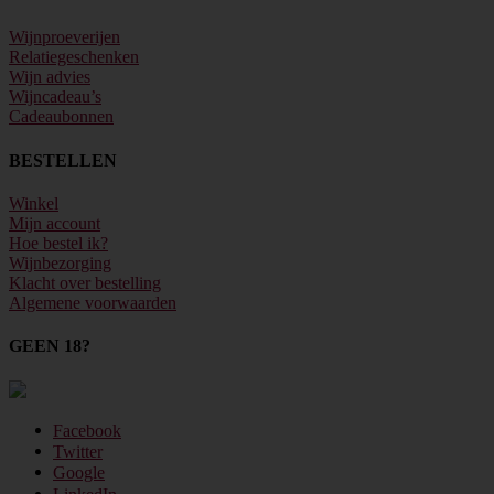
Wijnproeverijen
Relatiegeschenken
Wijn advies
Wijncadeau’s
Cadeaubonnen
BESTELLEN
Winkel
Mijn account
Hoe bestel ik?
Wijnbezorging
Klacht over bestelling
Algemene voorwaarden
GEEN 18?
Facebook
Twitter
Google