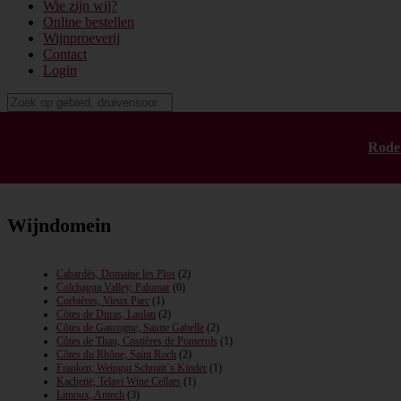
Wie zijn wij?
Online bestellen
Wijnproeverij
Contact
Login
Terres Georges (2)
Rode
Wijndomein
Cabardès, Domaine les Plos
(2)
Colchagua Valley, Palomar
(0)
Corbières, Vieux Parc
(1)
Côtes de Duras, Laulan
(2)
Côtes de Gascogne, Sainte Gabelle
(2)
Côtes de Thau, Costières de Pomerols
(1)
Côtes du Rhône, Saint Roch
(2)
Franken, Weingut Schmitt`s Kinder
(1)
Kachetië, Telavi Wine Cellars
(1)
Limoux, Antech
(3)