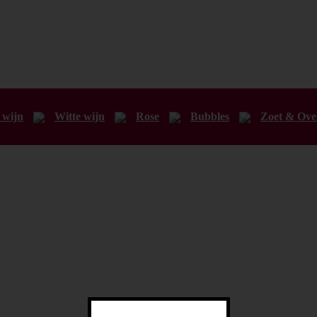
 wijn
Witte wijn
Rose
Bubbles
Zoet & Ove