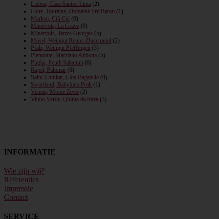
Lisboa, Casa Santos Lima
(2)
Loire, Touraine, Domaine Pré Baron
(1)
Marken, Ciù Ciù
(0)
Minervois, La Grave
(9)
Minervois, Terres Georges
(5)
Mosel, Weingut Reuter-Dusemund
(2)
Pfalz, Weingut Pfeffingen
(3)
Piemonte, Marziano Abbona
(5)
Puglia, Feudi Salentini
(6)
Rapel, Palomar
(0)
Saint-Chinian, Clos Bagatelle
(0)
Swartland, Babylons Peak
(1)
Veneto, Monte Zovo
(2)
Vinho Verde, Quinta da Raza
(3)
INFORMATIE
Wie zijn wij?
Referenties
Impressie
Contact
SERVICE