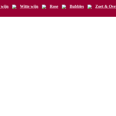
 wijn
Witte wijn
Rose
Bubbles
Zoet & Ove