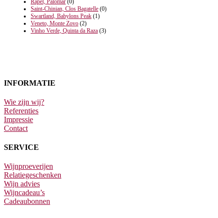
Rapel, Palomar
(0)
Saint-Chinian, Clos Bagatelle
(0)
Swartland, Babylons Peak
(1)
Veneto, Monte Zovo
(2)
Vinho Verde, Quinta da Raza
(3)
INFORMATIE
Wie zijn wij?
Referenties
Impressie
Contact
SERVICE
Wijnproeverijen
Relatiegeschenken
Wijn advies
Wijncadeau’s
Cadeaubonnen