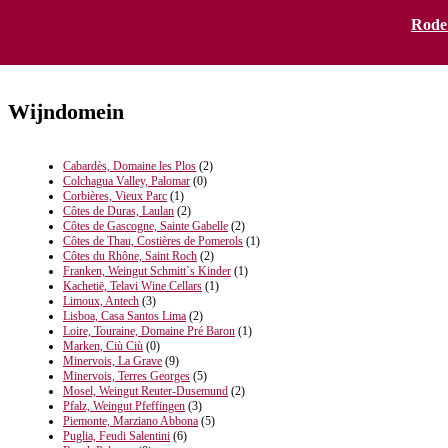
Terres Georges (15)
Rode
Wijndomein
Cabardès, Domaine les Plos
(2)
Colchagua Valley, Palomar
(0)
Corbières, Vieux Parc
(1)
Côtes de Duras, Laulan
(2)
Côtes de Gascogne, Sainte Gabelle
(2)
Côtes de Thau, Costières de Pomerols
(1)
Côtes du Rhône, Saint Roch
(2)
Franken, Weingut Schmitt`s Kinder
(1)
Kachetië, Telavi Wine Cellars
(1)
Limoux, Antech
(3)
Lisboa, Casa Santos Lima
(2)
Loire, Touraine, Domaine Pré Baron
(1)
Marken, Ciù Ciù
(0)
Minervois, La Grave
(9)
Minervois, Terres Georges
(5)
Mosel, Weingut Reuter-Dusemund
(2)
Pfalz, Weingut Pfeffingen
(3)
Piemonte, Marziano Abbona
(5)
Puglia, Feudi Salentini
(6)