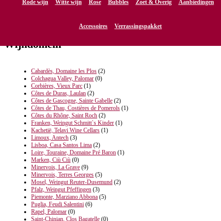
Rode wijn
Witte wijn
Rose
Bubbles
Zoet & Overig
Aanbiedingen
Accessoires
Verrassingspakket
Wijndomein
Cabardès, Domaine les Plos
(2)
Colchagua Valley, Palomar
(0)
Corbières, Vieux Parc
(1)
Côtes de Duras, Laulan
(2)
Côtes de Gascogne, Sainte Gabelle
(2)
Côtes de Thau, Costières de Pomerols
(1)
Côtes du Rhône, Saint Roch
(2)
Franken, Weingut Schmitt`s Kinder
(1)
Kachetië, Telavi Wine Cellars
(1)
Limoux, Antech
(3)
Lisboa, Casa Santos Lima
(2)
Loire, Touraine, Domaine Pré Baron
(1)
Marken, Ciù Ciù
(0)
Minervois, La Grave
(9)
Minervois, Terres Georges
(5)
Mosel, Weingut Reuter-Dusemund
(2)
Pfalz, Weingut Pfeffingen
(3)
Piemonte, Marziano Abbona
(5)
Puglia, Feudi Salentini
(6)
Rapel, Palomar
(0)
Saint-Chinian, Clos Bagatelle
(0)