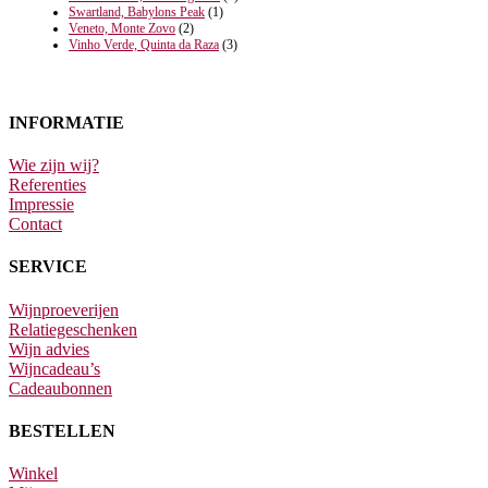
Swartland, Babylons Peak
(1)
Veneto, Monte Zovo
(2)
Vinho Verde, Quinta da Raza
(3)
INFORMATIE
Wie zijn wij?
Referenties
Impressie
Contact
SERVICE
Wijnproeverijen
Relatiegeschenken
Wijn advies
Wijncadeau’s
Cadeaubonnen
BESTELLEN
Winkel