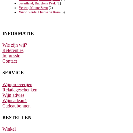
Swartland, Babylons Peak
(1)
Veneto, Monte Zovo
(2)
Vinho Verde, Quinta da Raza
(3)
INFORMATIE
Wie zijn wij?
Referenties
Impressie
Contact
SERVICE
Wijnproeverijen
Relatiegeschenken
Wijn advies
Wijncadeau’s
Cadeaubonnen
BESTELLEN
Winkel