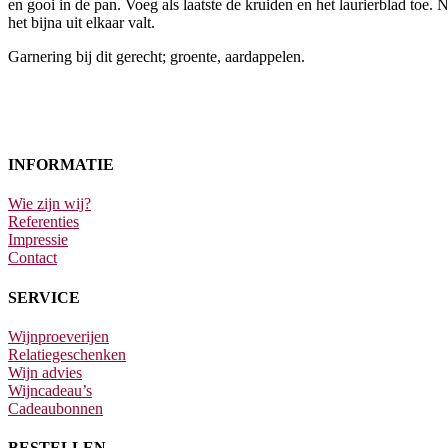
en gooi in de pan. Voeg als laatste de kruiden en het laurierblad toe. 
het bijna uit elkaar valt.
Garnering bij dit gerecht; groente, aardappelen.
INFORMATIE
Wie zijn wij?
Referenties
Impressie
Contact
SERVICE
Wijnproeverijen
Relatiegeschenken
Wijn advies
Wijncadeau’s
Cadeaubonnen
BESTELLEN