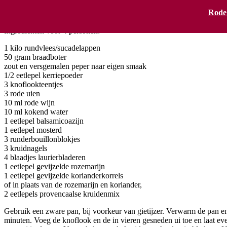
Suddervlees met Provençaalse kruiden
Rode
Ingrediënten voor 4 personen:
1 kilo rundvlees/sucadelappen
50 gram braadboter
zout en versgemalen peper naar eigen smaak
1/2 eetlepel kerriepoeder
3 knoflookteentjes
3 rode uien
10 ml rode wijn
10 ml kokend water
1 eetlepel balsamicoazijn
1 eetlepel mosterd
3 runderbouillonblokjes
3 kruidnagels
4 blaadjes laurierbladeren
1 eetlepel gevijzelde rozemarijn
1 eetlepel gevijzelde korianderkorrels
of in plaats van de rozemarijn en koriander,
2 eetlepels provencaalse kruidenmix
Gebruik een zware pan, bij voorkeur van gietijzer. Verwarm de pan en 
minuten. Voeg de knoflook en de in vieren gesneden ui toe en laat ev