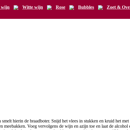
 wijn
Witte wijn
Rose
Bubbles
Zoet & Ove
smelt hierin de braadboter. Snijd het vlees in stukken en kruid het met
en meebakken. Voeg vervolgens de wijn en azijn toe en laat de alcohol