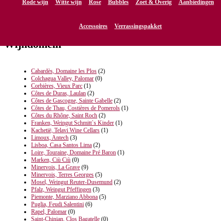
Rode wijn
Witte wijn
Rose
Bubbles
Zoet & Overig
Aanbiedingen
Accessoires
Verrassingspakket
Wijndomein
Cabardès, Domaine les Plos
(2)
Colchagua Valley, Palomar
(0)
Corbières, Vieux Parc
(1)
Côtes de Duras, Laulan
(2)
Côtes de Gascogne, Sainte Gabelle
(2)
Côtes de Thau, Costières de Pomerols
(1)
Côtes du Rhône, Saint Roch
(2)
Franken, Weingut Schmitt`s Kinder
(1)
Kachetië, Telavi Wine Cellars
(1)
Limoux, Antech
(3)
Lisboa, Casa Santos Lima
(2)
Loire, Touraine, Domaine Pré Baron
(1)
Marken, Ciù Ciù
(0)
Minervois, La Grave
(9)
Minervois, Terres Georges
(5)
Mosel, Weingut Reuter-Dusemund
(2)
Pfalz, Weingut Pfeffingen
(3)
Piemonte, Marziano Abbona
(5)
Puglia, Feudi Salentini
(6)
Rapel, Palomar
(0)
Saint-Chinian, Clos Bagatelle
(0)