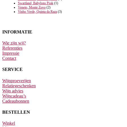
Swartland, Babylons Peak
(1)
Veneto, Monte Zovo
(2)
Vinho Verde, Quinta da Raza
(3)
INFORMATIE
Wie zijn wij?
Referenties
Impressie
Contact
SERVICE
Wijnproeverijen
Relatiegeschenken
Wijn advies
Wijncadeau’s
Cadeaubonnen
BESTELLEN
Winkel